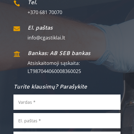
Tel.

+370 681 70070
El. paštas

info@cgastiklai.lt
Bankas: AB SEB bankas

Atsiskaitomoji sąskaita:
LT987044060008360025
Turite klausimų? Parašykite