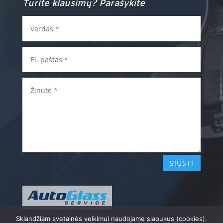
Turite klausimų? Parašykite
SIŲSTI
Sklandžiam svetainės veikimui naudojame slapukus (cookies).
Esame oficialūs Auto Glass Service atstovai