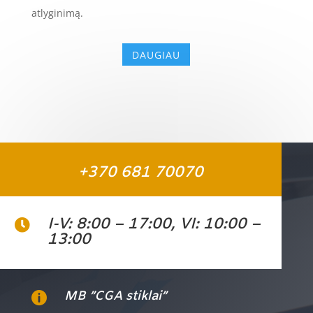
atlyginimą.
DAUGIAU
+370 681 70070
I-V: 8:00 – 17:00, VI: 10:00 –

13:00
MB ”CGA stiklai”
