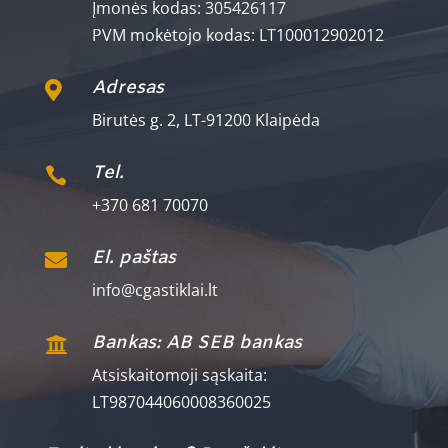
Įmonės kodas: 305426117
PVM mokėtojo kodas: LT100012902012
Adresas

Birutės g. 2, LT-91200 Klaipėda
Tel.

+370 681 70070
El. paštas

info@cgastiklai.lt
Bankas: AB SEB bankas

Atsiskaitomoji sąskaita:
LT987044060008360025