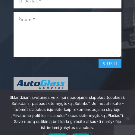
SIŲSTI
Sklandžiam svetainės veikimui naudojame slapukus (cookies).
Esame oficialūs Auto Glass Service atstovai
Sutikdami, paspauskite mygtuką „Sutinku“. Jei nesutinkate -
Klaipėdoje
tuomet slapukus išjunkite kaip rekomenduojama skyriuje
„Privatumo politika ir slapukai“ (spauskite mygtuką „Plačiau“).
Savo duotą sutikimą bet kada galėsite atšaukti naršyklėje
ištrindami įrašytus slapukus.
© clearglassauto.lt 2023