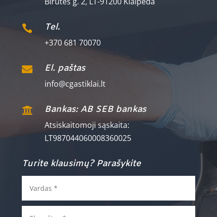
Birutės g. 2, LT-91200 Klaipėda
Tel.

+370 681 70070
El. paštas

info@cgastiklai.lt
Bankas: AB SEB bankas

Atsiskaitomoji sąskaita:
LT987044060008360025
Turite klausimų? Parašykite